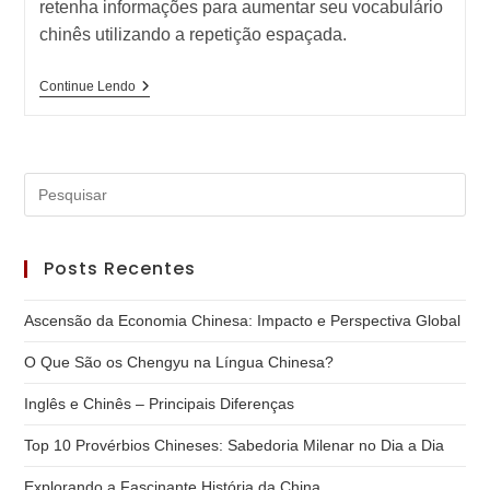
retenha informações para aumentar seu vocabulário
chinês utilizando a repetição espaçada.
Aumentar
Continue Lendo
Vocabulário
Chinês
Com
Flash
Cards
Pre
a
tec
Posts Recentes
“Es
par
Ascensão da Economia Chinesa: Impacto e Perspectiva Global
fec
o
O Que São os Chengyu na Língua Chinesa?
pai
Inglês e Chinês – Principais Diferenças
de
pes
Top 10 Provérbios Chineses: Sabedoria Milenar no Dia a Dia
Explorando a Fascinante História da China