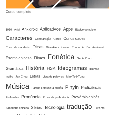
Curso completo
Aplicativos
Apps
Ankidroid
1966
Anki
Básico completo
Caracteres
Curiosidades
Comparação
Cores
Dicas
Curso de mandarim
Dinastias chinesas
Economia
Entretenimento
Fonética
Escrita chinesa
Filmes
Genie Zhuo
História
Ideogramas
HSK
Gramática
Idiomas
Letras
Inglês
Jay Chou
Lista de palavras
Mao Tsé-Tung
Música
Pinyin
Proficiência
Partido comunista chinês
Pronúncia
Provérbio chinês
Profissões
Prova de proficiência
tradução
Tecnologia
Séries
Sabedoria chinesa
Turismo