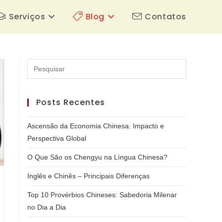
Serviços
Blog
Contatos
Pressione
a
tecla
Posts Recentes
“Esc”
para
Ascensão da Economia Chinesa: Impacto e
fechar
Perspectiva Global
o
painel
O Que São os Chengyu na Língua Chinesa?
de
Inglês e Chinês – Principais Diferenças
pesquisa.
Top 10 Provérbios Chineses: Sabedoria Milenar
no Dia a Dia