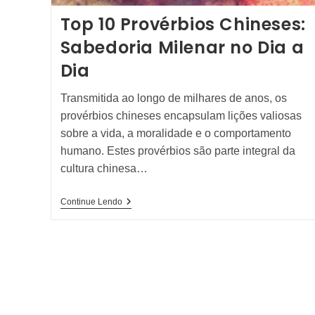
Top 10 Provérbios Chineses:
Sabedoria Milenar no Dia a
Dia
Transmitida ao longo de milhares de anos, os
provérbios chineses encapsulam lições valiosas
sobre a vida, a moralidade e o comportamento
humano. Estes provérbios são parte integral da
cultura chinesa…
Top
Continue Lendo
10
Provérbios
Chineses:
Sabedoria
Milenar
No
Dia
A
Dia