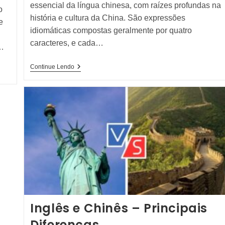
essencial da língua chinesa, com raízes profundas na
o
história e cultura da China. São expressões
e
idiomáticas compostas geralmente por quatro
caracteres, e cada…
…
O
Continue Lendo
Que
São
Os
Chengyu
Na
Língua
Chinesa?
Inglês e Chinês – Principais
Diferenças