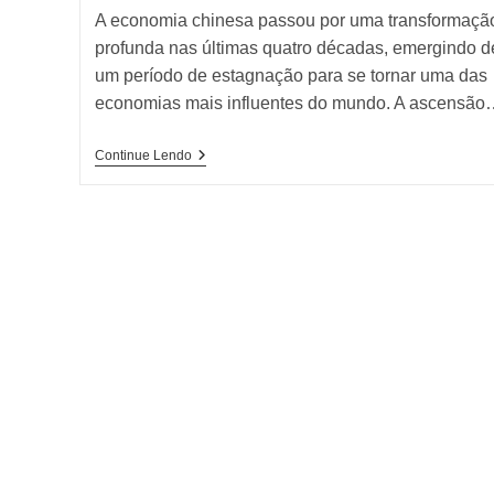
A economia chinesa passou por uma transformaçã
profunda nas últimas quatro décadas, emergindo d
um período de estagnação para se tornar uma das
economias mais influentes do mundo. A ascensão
Ascensão
Continue Lendo
Da
Economia
Chinesa:
Impacto
E
Perspectiva
Global