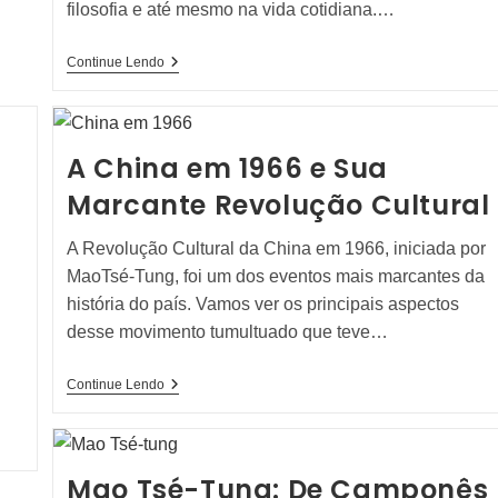
filosofia e até mesmo na vida cotidiana.…
Explorando
Continue Lendo
O
Simbolismo
Das
Cores
Na
A China em 1966 e Sua
China
Marcante Revolução Cultural
A Revolução Cultural da China em 1966, iniciada por
MaoTsé-Tung, foi um dos eventos mais marcantes da
história do país. Vamos ver os principais aspectos
desse movimento tumultuado que teve…
A
Continue Lendo
China
Em
1966
E
Sua
Mao Tsé-Tung: De Camponês
Marcante