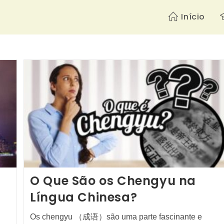
Início
O Que São os Chengyu na
Língua Chinesa?
Os chengyu （成语）são uma parte fascinante e