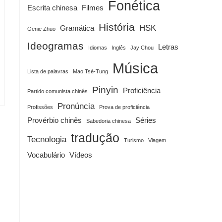
Fonética
Escrita chinesa
Filmes
História
HSK
Gramática
Genie Zhuo
Ideogramas
Letras
Idiomas
Inglês
Jay Chou
Música
Lista de palavras
Mao Tsé-Tung
Pinyin
Proficiência
Partido comunista chinês
Pronúncia
Profissões
Prova de proficiência
Provérbio chinês
Séries
Sabedoria chinesa
tradução
Tecnologia
Turismo
Viagem
Vocabulário
Vídeos