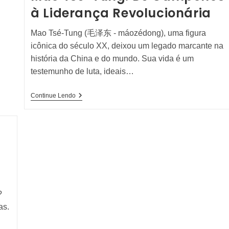
Revolução
à Liderança Revolucionária
Cultural
Mao Tsé-Tung (毛泽东 - máozédong), uma figura
icônica do século XX, deixou um legado marcante na
história da China e do mundo. Sua vida é um
testemunho de luta, ideais…
Mao
Continue Lendo
Tsé-
Tung:
De
Camponês
À
Liderança
Revolucionária
?
as.