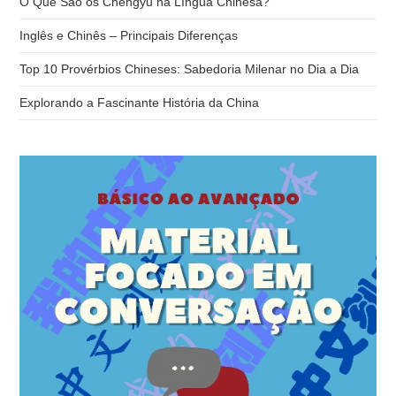
O Que São os Chengyu na Língua Chinesa?
pai
Inglês e Chinês – Principais Diferenças
de
pes
Top 10 Provérbios Chineses: Sabedoria Milenar no Dia a Dia
Explorando a Fascinante História da China