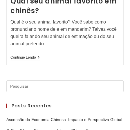
Qual seu animal favorito em
chinês?
Qual é o seu animal favorito? Você sabe como
pronunciar o nome dele em mandarim? Talvez você
queira falar do seu animal de estimação ou do seu
animal preferido.
Qual
Continue Lendo
Seu
Animal
Favorito
Em
Chinês?
Pre
a
tec
Posts Recentes
“Es
par
Ascensão da Economia Chinesa: Impacto e Perspectiva Global
fec
o