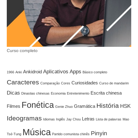
Curso completo
Aplicativos
Apps
Ankidroid
1966
Anki
Básico completo
Caracteres
Curiosidades
Comparação
Cores
Curso de mandarim
Dicas
Escrita chinesa
Dinastias chinesas
Economia
Entretenimento
Fonética
História
HSK
Filmes
Gramática
Genie Zhuo
Ideogramas
Letras
Idiomas
Inglês
Jay Chou
Lista de palavras
Mao
Música
Pinyin
Tsé-Tung
Partido comunista chinês