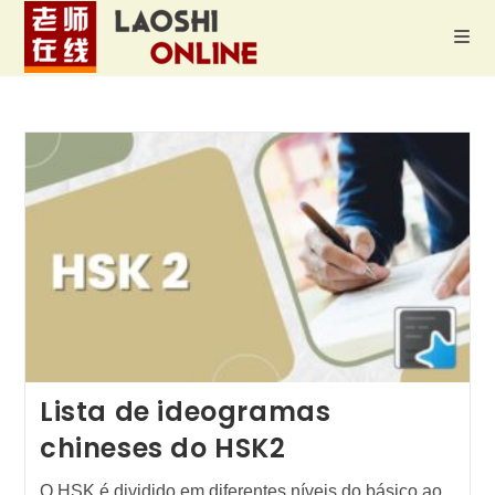
Ir
para
o
conteúdo
Lista de ideogramas
chineses do HSK2
O HSK é dividido em diferentes níveis do básico ao