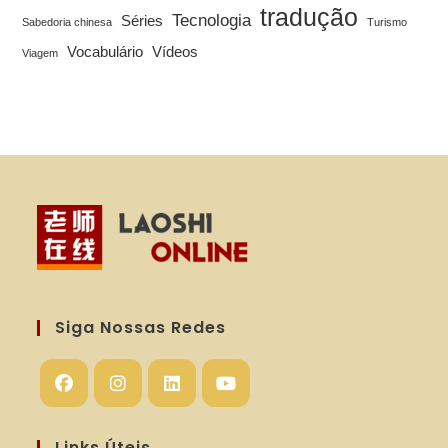
tradução
Tecnologia
Séries
Sabedoria chinesa
Turismo
Vocabulário
Vídeos
Viagem
Siga Nossas Redes
Abre
Abre
Abre
Abre
em
em
em
em
Links Úteis