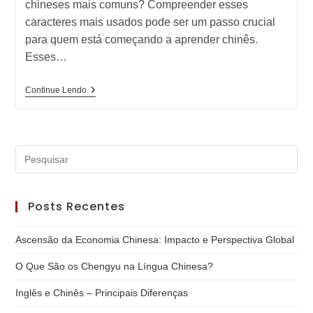
chineses mais comuns? Compreender esses
caracteres mais usados pode ser um passo crucial
para quem está começando a aprender chinês.
Esses…
Quais
Continue Lendo
Os
100
Caracteres
Chineses
Mais
Pre
Usados?
a
tec
Posts Recentes
“Es
par
Ascensão da Economia Chinesa: Impacto e Perspectiva Global
fec
o
O Que São os Chengyu na Língua Chinesa?
pai
Inglês e Chinês – Principais Diferenças
de
pes