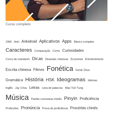
Curso completo
Aplicativos
Apps
Ankidroid
1966
Anki
Básico completo
Caracteres
Curiosidades
Comparação
Cores
Dicas
Curso de mandarim
Dinastias chinesas
Economia
Entretenimento
Fonética
Escrita chinesa
Filmes
Genie Zhuo
História
Ideogramas
HSK
Gramática
Idiomas
Letras
Inglês
Jay Chou
Lista de palavras
Mao Tsé-Tung
Música
Pinyin
Proficiência
Partido comunista chinês
Pronúncia
Provérbio chinês
Profissões
Prova de proficiência