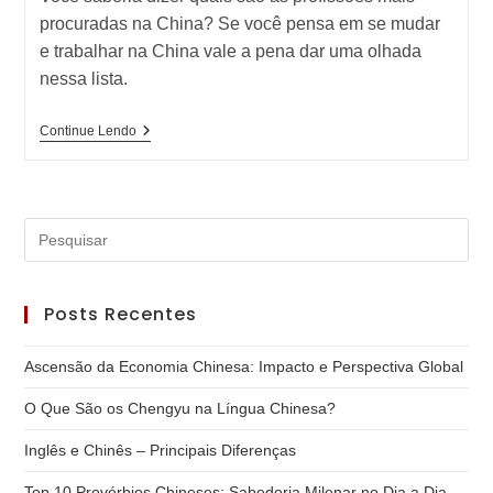
procuradas na China? Se você pensa em se mudar
e trabalhar na China vale a pena dar uma olhada
nessa lista.
As
Continue Lendo
Profissões
Mais
Procuradas
Na
China
Pre
a
tec
Posts Recentes
“Es
par
Ascensão da Economia Chinesa: Impacto e Perspectiva Global
fec
o
O Que São os Chengyu na Língua Chinesa?
pai
Inglês e Chinês – Principais Diferenças
de
pes
Top 10 Provérbios Chineses: Sabedoria Milenar no Dia a Dia