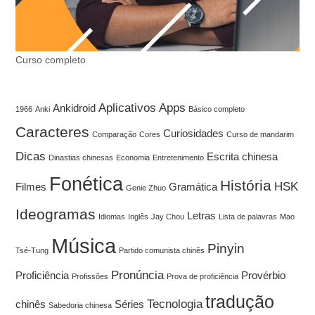
Curso completo
Aplicativos
Apps
Ankidroid
1966
Anki
Básico completo
Caracteres
Curiosidades
Comparação
Cores
Curso de mandarim
Dicas
Escrita chinesa
Dinastias chinesas
Economia
Entretenimento
Fonética
História
HSK
Filmes
Gramática
Genie Zhuo
Ideogramas
Letras
Idiomas
Inglês
Jay Chou
Lista de palavras
Mao
Música
Pinyin
Tsé-Tung
Partido comunista chinês
Pronúncia
Proficiência
Provérbio
Profissões
Prova de proficiência
tradução
Tecnologia
chinês
Séries
Sabedoria chinesa