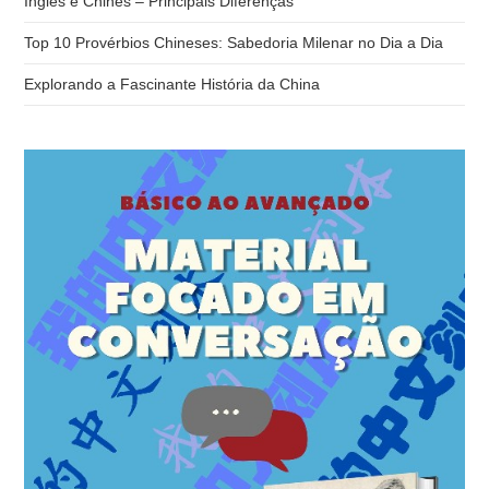
Inglês e Chinês – Principais Diferenças
de
pes
Top 10 Provérbios Chineses: Sabedoria Milenar no Dia a Dia
Explorando a Fascinante História da China