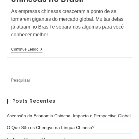
As empresas chinesas cresceram a ponto de se
tornarem gigantes do mercado global. Muitas delas
já atuam no Brasil e separamos algumas para você
conhecer melhor.
As
Continue Lendo
Maiores
Empresas
Chinesas
No
Brasil
Pre
a
tec
Posts Recentes
“Es
par
Ascensão da Economia Chinesa: Impacto e Perspectiva Global
fec
o
O Que São os Chengyu na Língua Chinesa?
pai