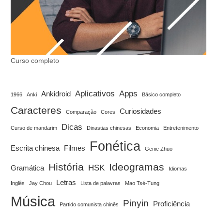
Curso completo
Aplicativos
Apps
Ankidroid
1966
Anki
Básico completo
Caracteres
Curiosidades
Comparação
Cores
Dicas
Curso de mandarim
Dinastias chinesas
Economia
Entretenimento
Fonética
Escrita chinesa
Filmes
Genie Zhuo
História
Ideogramas
HSK
Gramática
Idiomas
Letras
Inglês
Jay Chou
Lista de palavras
Mao Tsé-Tung
Música
Pinyin
Proficiência
Partido comunista chinês