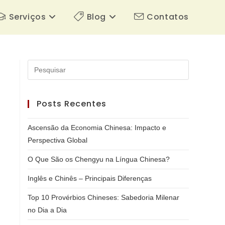
Serviços
Blog
Contatos
Pressione
a
tecla
Posts Recentes
“Esc”
para
Ascensão da Economia Chinesa: Impacto e
fechar
Perspectiva Global
o
painel
O Que São os Chengyu na Língua Chinesa?
de
Inglês e Chinês – Principais Diferenças
pesquisa.
Top 10 Provérbios Chineses: Sabedoria Milenar
no Dia a Dia