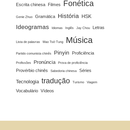
Fonética
Escrita chinesa
Filmes
História
HSK
Gramática
Genie Zhuo
Ideogramas
Letras
Idiomas
Inglês
Jay Chou
Música
Lista de palavras
Mao Tsé-Tung
Pinyin
Proficiência
Partido comunista chinês
Pronúncia
Profissões
Prova de proficiência
Provérbio chinês
Séries
Sabedoria chinesa
tradução
Tecnologia
Turismo
Viagem
Vocabulário
Vídeos