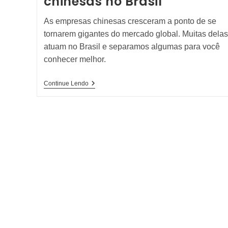
chinesas no Brasil
As empresas chinesas cresceram a ponto de se
tornarem gigantes do mercado global. Muitas delas
atuam no Brasil e separamos algumas para você
conhecer melhor.
As
Continue Lendo
Maiores
Empresas
Chinesas
No
Brasil