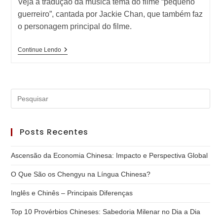
Veja a tradução da música tema do filme “pequeno
guerreiro”, cantada por Jackie Chan, que também faz
o personagem principal do filme.
Jackie
Continue Lendo
Chan
–
Youcaihua
♫
Pre
a
tec
Posts Recentes
“Es
par
Ascensão da Economia Chinesa: Impacto e Perspectiva Global
fec
o
O Que São os Chengyu na Língua Chinesa?
pai
Inglês e Chinês – Principais Diferenças
de
pes
Top 10 Provérbios Chineses: Sabedoria Milenar no Dia a Dia