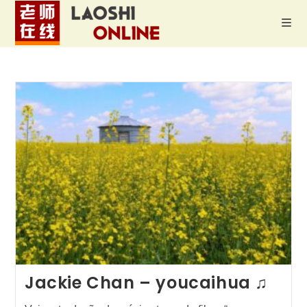
Ir
para
o
conteúdo
Jackie Chan – youcaihua ♫