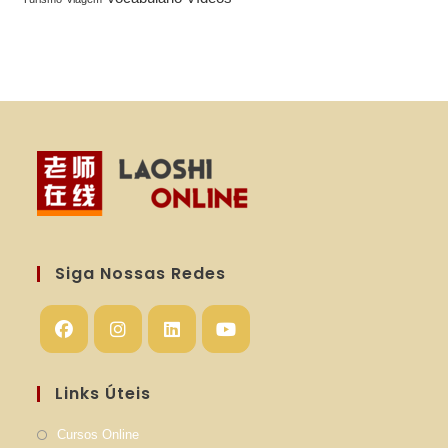
Siga Nossas Redes
Abre
Abre
Abre
Abre
em
em
em
em
Links Úteis
uma
uma
uma
uma
Cursos Online
nova
nova
nova
nova