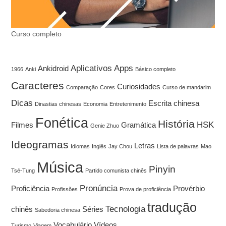
Curso completo
Aplicativos
Apps
Ankidroid
1966
Anki
Básico completo
Caracteres
Curiosidades
Comparação
Cores
Curso de mandarim
Dicas
Escrita chinesa
Dinastias chinesas
Economia
Entretenimento
Fonética
História
HSK
Filmes
Gramática
Genie Zhuo
Ideogramas
Letras
Idiomas
Inglês
Jay Chou
Lista de palavras
Mao
Música
Pinyin
Tsé-Tung
Partido comunista chinês
Pronúncia
Proficiência
Provérbio
Profissões
Prova de proficiência
tradução
Tecnologia
chinês
Séries
Sabedoria chinesa
Vocabulário
Vídeos
Turismo
Viagem