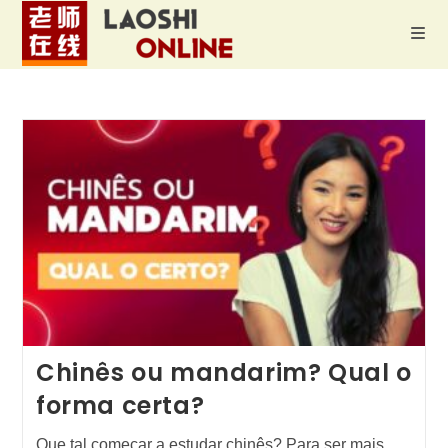
Ir
para
o
conteúdo
Chinês ou mandarim? Qual o
forma certa?
Que tal começar a estudar chinês? Para ser mais