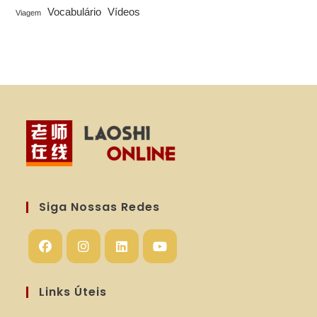
Vocabulário
Vídeos
Viagem
Siga Nossas Redes
Abre
Abre
Abre
Abre
em
em
em
em
Links Úteis
uma
uma
uma
uma