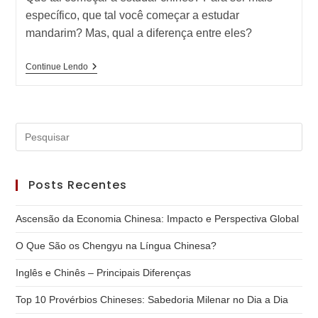
específico, que tal você começar a estudar
mandarim? Mas, qual a diferença entre eles?
Chinês
Continue Lendo
Ou
Mandarim?
Qual
O
Forma
Pre
Certa?
a
tec
Posts Recentes
“Es
par
Ascensão da Economia Chinesa: Impacto e Perspectiva Global
fec
o
O Que São os Chengyu na Língua Chinesa?
pai
Inglês e Chinês – Principais Diferenças
de
pes
Top 10 Provérbios Chineses: Sabedoria Milenar no Dia a Dia