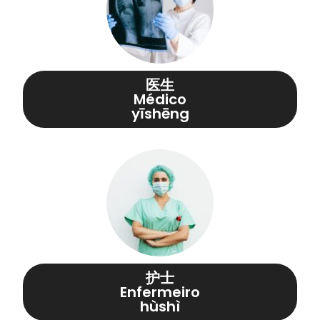
医生
Médico
yīshēng
护士
Enfermeiro
hùshì