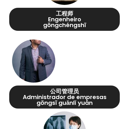
工程师
Engenheiro
gōngchéngshī
公司管理员
Administrador de empresas
gōngsī guǎnlǐ yuán