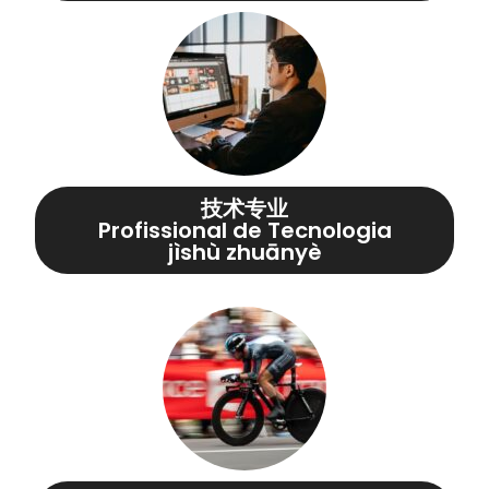
技术专业
Profissional de Tecnologia
jìshù zhuānyè