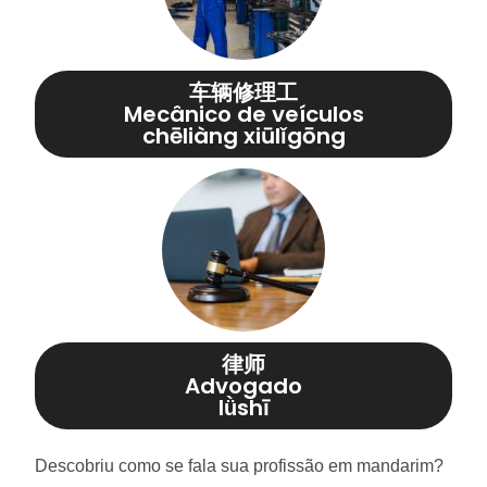
车辆修理工
Mecânico de veículos
chēliàng xiūlǐgōng
律师
Advogado
lǜshī
Descobriu como se fala sua profissão em mandarim?