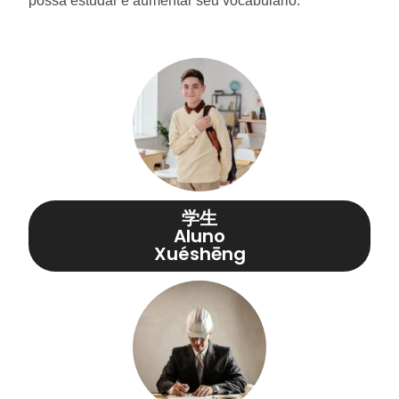
possa estudar e aumentar seu vocabulário.
学生
Aluno
Xuéshēng