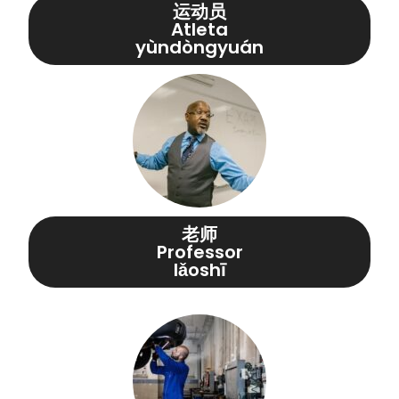
运动员
Atleta
yùndòngyuán
老师
Professor
lǎoshī