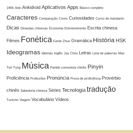
Aplicativos
Apps
Ankidroid
1966
Anki
Básico completo
Caracteres
Curiosidades
Comparação
Cores
Curso de mandarim
Dicas
Escrita chinesa
Dinastias chinesas
Economia
Entretenimento
Fonética
História
HSK
Filmes
Gramática
Genie Zhuo
Ideogramas
Letras
Idiomas
Inglês
Jay Chou
Lista de palavras
Mao
Música
Pinyin
Tsé-Tung
Partido comunista chinês
Pronúncia
Proficiência
Provérbio
Profissões
Prova de proficiência
tradução
Tecnologia
chinês
Séries
Sabedoria chinesa
Vocabulário
Vídeos
Turismo
Viagem