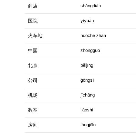
商店
shāngdiàn
医院
yīyuàn
火车站
huǒchē zhàn
中国
zhōngguó
北京
běijīng
公司
gōngsī
机场
jīchǎng
教室
jiàoshì
房间
fángjiān