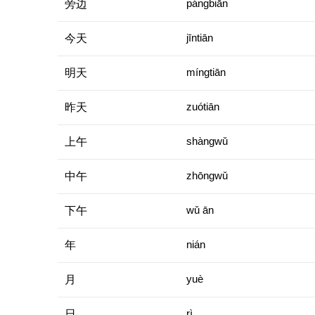
旁边
pángbiān
今天
jīntiān
明天
míngtiān
昨天
zuótiān
上午
shàngwǔ
中午
zhōngwǔ
下午
wǔ ān
年
nián
月
yuè
日
rì