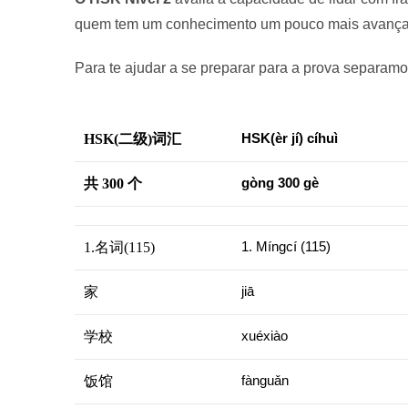
quem tem um conhecimento um pouco mais avança
Para te ajudar a se preparar para a prova separam
HSK(二级)词汇
HSK(èr jí) cíhuì
共 300 个
gòng 300 gè
1.名词(115)
1. Míngcí (115)
家
jiā
学校
xuéxiào
饭馆
fànguǎn