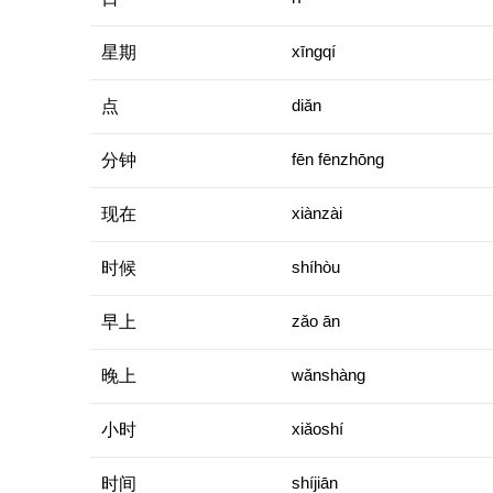
星期
xīngqí
点
diǎn
分钟
fēn fēnzhōng
现在
xiànzài
时候
shíhòu
早上
zǎo ān
晚上
wǎnshàng
小时
xiǎoshí
时间
shíjiān