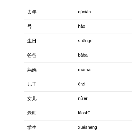
去年
qùnián
号
hào
生日
shēngrì
爸爸
bàba
妈妈
māmā
儿子
érzi
女儿
nǚ'ér
老师
lǎoshī
学生
xuéshēng