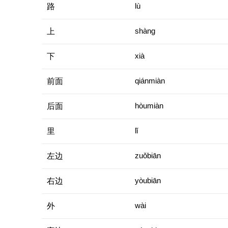
路
lù
上
shàng
下
xià
前面
qiánmiàn
后面
hòumiàn
里
lǐ
左边
zuǒbiān
右边
yòubiān
外
wài