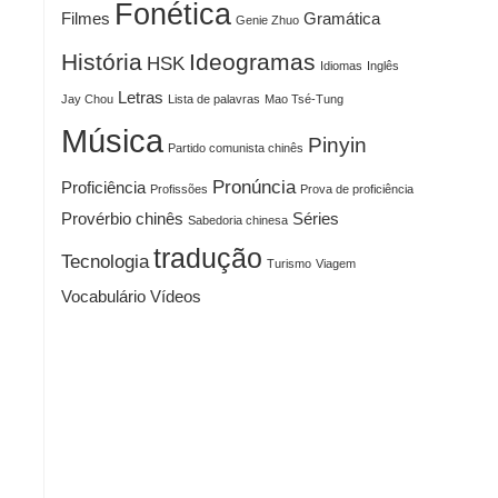
Fonética
Filmes
Gramática
Genie Zhuo
História
Ideogramas
HSK
Idiomas
Inglês
Letras
Jay Chou
Lista de palavras
Mao Tsé-Tung
Música
Pinyin
Partido comunista chinês
Pronúncia
Proficiência
Profissões
Prova de proficiência
Provérbio chinês
Séries
Sabedoria chinesa
tradução
Tecnologia
Turismo
Viagem
Vocabulário
Vídeos