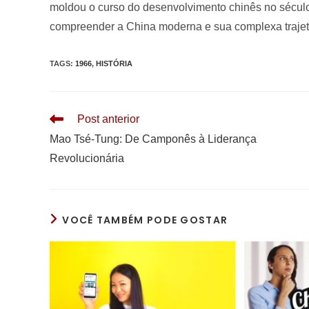
moldou o curso do desenvolvimento chinês no século
compreender a China moderna e sua complexa trajetór
TAGS
:
1966
,
HISTÓRIA
Leia
Post anterior
mais
Mao Tsé-Tung: De Camponês à Liderança
artigos
Revolucionária
VOCÊ TAMBÉM PODE GOSTAR