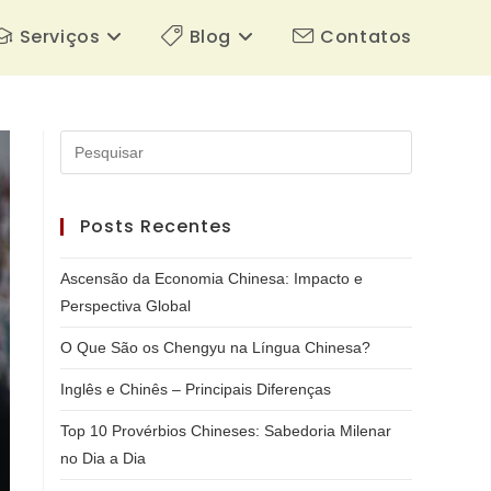
Serviços
Blog
Contatos
Pressione
a
tecla
Posts Recentes
“Esc”
para
Ascensão da Economia Chinesa: Impacto e
fechar
Perspectiva Global
o
painel
O Que São os Chengyu na Língua Chinesa?
de
Inglês e Chinês – Principais Diferenças
pesquisa.
Top 10 Provérbios Chineses: Sabedoria Milenar
no Dia a Dia