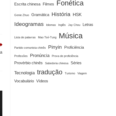
Fonética
Escrita chinesa
Filmes
História
HSK
Gramática
Genie Zhuo
Ideogramas
Letras
Idiomas
Inglês
Jay Chou
Música
Lista de palavras
Mao Tsé-Tung
Pinyin
Proficiência
Partido comunista chinês
na
Pronúncia
Profissões
Prova de proficiência
Provérbio chinês
Séries
Sabedoria chinesa
tradução
Tecnologia
Turismo
Viagem
Vocabulário
Vídeos