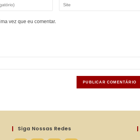
Digite
o
URL
ima vez que eu comentar.
do
seu
site
(opcional)
Siga Nossas Redes