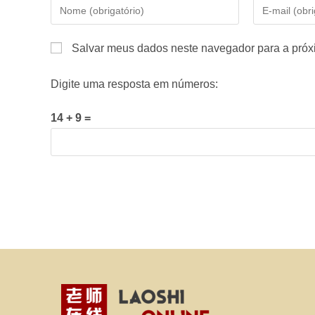
Digite
Digite
seu
seu
nome
endereço
Salvar meus dados neste navegador para a próx
ou
de
nome
e-
Digite uma resposta em números:
de
mail
usuário
para
14 + 9 =
para
comentar
comentar