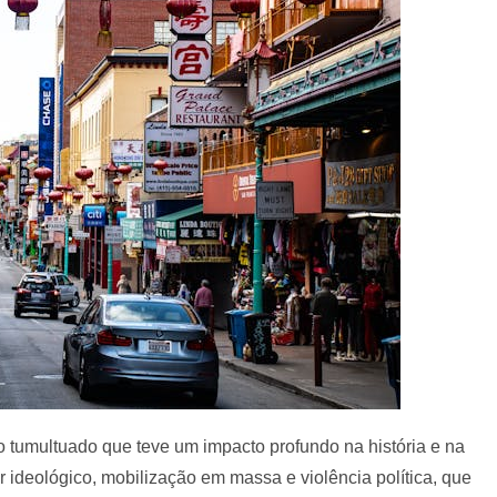
 tumultuado que teve um impacto profundo na história e na
r ideológico, mobilização em massa e violência política, que