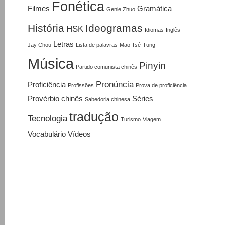
Fonética
Filmes
Gramática
Genie Zhuo
História
Ideogramas
HSK
Idiomas
Inglês
Letras
Jay Chou
Lista de palavras
Mao Tsé-Tung
Música
Pinyin
Partido comunista chinês
Pronúncia
Proficiência
Profissões
Prova de proficiência
Provérbio chinês
Séries
Sabedoria chinesa
tradução
Tecnologia
Turismo
Viagem
Vocabulário
Vídeos