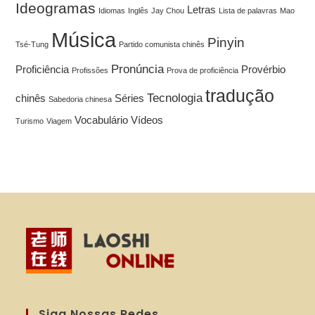
Ideogramas
Letras
Idiomas
Inglês
Jay Chou
Lista de palavras
Mao
Música
Pinyin
Tsé-Tung
Partido comunista chinês
Pronúncia
Proficiência
Provérbio
Profissões
Prova de proficiência
tradução
Tecnologia
chinês
Séries
Sabedoria chinesa
Vocabulário
Vídeos
Turismo
Viagem
Siga Nossas Redes