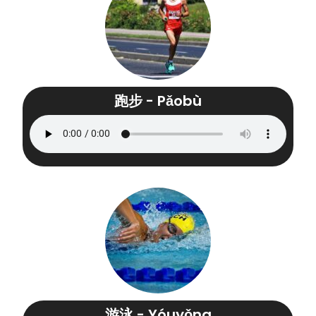
跑步 - Pǎobù
游泳 - Yóuyǒng