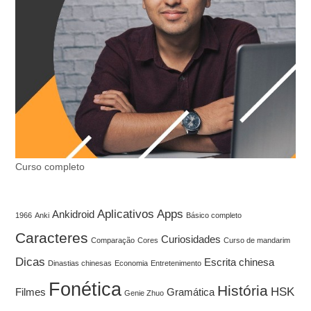
Curso completo
Aplicativos
Apps
Ankidroid
1966
Anki
Básico completo
Caracteres
Curiosidades
Comparação
Cores
Curso de mandarim
Dicas
Escrita chinesa
Dinastias chinesas
Economia
Entretenimento
Fonética
História
HSK
Filmes
Gramática
Genie Zhuo