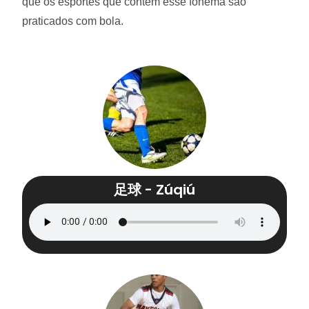
que os esportes que contem esse fonema são
praticados com bola.
足球 - Zúqiú